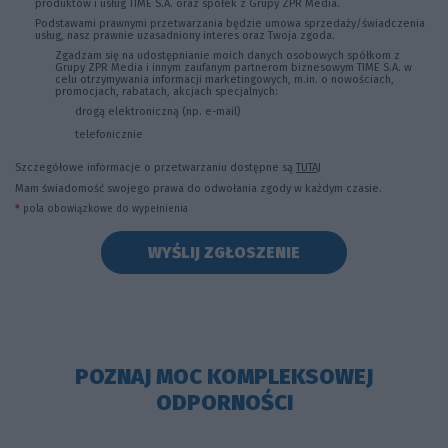
produktów i usług TIME S.A. oraz spółek z Grupy ZPR Media.
Podstawami prawnymi przetwarzania będzie umowa sprzedaży/świadczenia
usług, nasz prawnie uzasadniony interes oraz Twoja zgoda.
Zgadzam się na udostępnianie moich danych osobowych spółkom z
Grupy ZPR Media i innym zaufanym partnerom biznesowym TIME S.A. w
celu otrzymywania informacji marketingowych, m.in. o nowościach,
promocjach, rabatach, akcjach specjalnych:
drogą elektroniczną (np. e-mail)
telefonicznie
Szczegółowe informacje o przetwarzaniu dostępne są
TUTAJ
Mam świadomość swojego prawa do odwołania zgody w każdym czasie.
*
pola obowiązkowe do wypełnienia
POZNAJ MOC KOMPLEKSOWEJ
ODPORNOŚCI