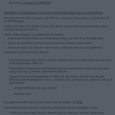
Akceptuję
regulamin KONKURSU
*
INFORMACJE PODSTAWOWE DOTYCZĄCE PRZETWARZANIA DANYCH OSOBOWYCH
Administratorem Twoich danych jest TIME S.A. z siedzibą w Warszawie, ul. Jubilerskiej 10,
04-190 Warszawa
Odbiorcami danych są Spółki z Grupy ZPR Media oraz podmioty przetwarzające dane
osobowe w naszym imieniu.
Twoje prawa związane z przetwarzaniem danych:
prawo sprzeciwu wobec przetwarzania danych w celach marketingowych
prawo do wycofania zgody na przetwarzanie danych osobowych
prawo dostępu do danych i inne prawa, o których mowa w szczegółowej
informacji o przetwarzaniu danych
Celem przetwarzania Twoich danych będzie zawarcie i wykonanie umowy oraz
marketing własny TIME S.A.
Podstawami prawnymi przetwarzania będzie umowa sprzedaży/świadczenia
usług oraz nasz prawnie uzasadniony interes.
Zgadzam się na otrzymywanie od TIME S.A. (np. Radio VOX FM i Voxfm.pl)
informacji marketingowych, m.in. o nowościach, promocjach, rabatach, akcjach
specjalnych:
drogą elektroniczną (np. e-mail)
telefonicznie
Szczegółowe informacje o przetwarzaniu dostępne są
TUTAJ
Mam świadomość swojego prawa do odwołania zgody w każdym czasie.
Celem przetwarzania Twoich danych będzie zawarcie umowy, marketing